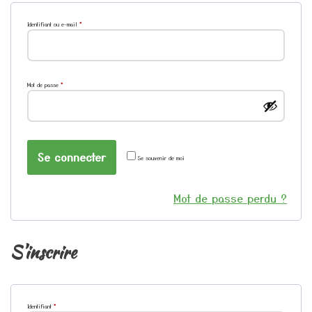
Identifiant ou e-mail
*
Mot de passe
*
Se connecter
Se souvenir de moi
Mot de passe perdu ?
S’inscrire
Identifiant
*